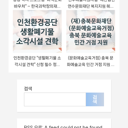
바우처” – 한국과학창의재단
연수문화재단 복지지원 혜택
자격 요건과 신청 방법
– 신청 조건과 자격 조건
인천환경공단 “생활폐기물 소
(문화예술교육거점) 충북 문
각시설 견학” 신청 필수 정보
화예술교육 민간 거점 지원 신
– 지원 요건과 필요 서류
청 가이드 – (재)충북문화재
단 복지 지원 혜택 정리
검색
검
색
RSS 오류:
A feed could not be found