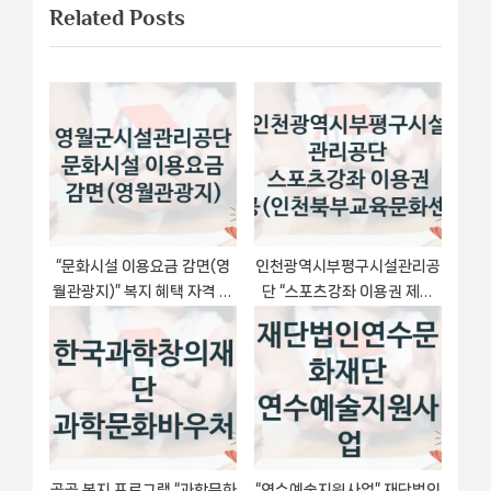
Related Posts
이
P
u
o
s
션
s
P
t
o
:
s
t
:
“문화시설 이용요금 감면(영
인천광역시부평구시설관리공
월관광지)” 복지 혜택 자격 심
단 “스포츠강좌 이용권 제공
사 및 접수 일정 – 영월군시설
(인천북부교육문화센터)” 복
관리공단 지원 정책
지 지원혜택 – 자격 조건과 구
비 서류
공공 복지 프로그램 “과학문화
“연수예술지원사업” 재단법인