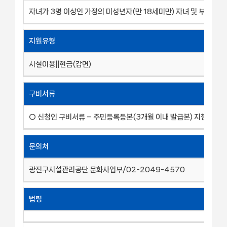
자녀가 3명 이상인 가정의 미성년자(만 18세미만) 자녀 및 부모
지원유형
시설이용||현금(감면)
구비서류
○ 신청인 구비서류 – 주민등록등본(3개월 이내 발급본) 지참
문의처
광진구시설관리공단 문화사업부/02-2049-4570
법령