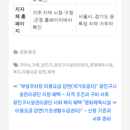
지자
거주 지역 시청·구청
체 홈
서울시, 경기도 등
·군청 홈페이지에서
페이
특정 지역 거주자
확인
지
문화·환경
Tags:
,
,
,
,
,
3자녀
가족
광진구
광진구시설관리공단
문화체육시설
,
,
복지
이용요금 감면
혜택
글
P
“부설주차장 이용요금 감면(국가유공자)” 광진구시
r
설관리공단 지원 혜택 – 자격 조건과 구비 서류
내
N
e
광진구시설관리공단 사회 복지 혜택 “문화체육시설
비
e
v
이용요금 감면(기초생활수급권자)” – 신청 기준과
x
i
서류 준비
게
t
o