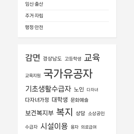
임신·출산
주거·자립
행정·안전
교육
감면
경상남도
고등학생
국가유공자
교육지원
기초생활수급자
노인
다자녀
대학생
다자녀가정
문화예술
복지
보건복지부
상담
소상공인
시설이용
수급자
융자
의료급여