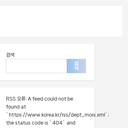
검색
검
색
RSS 오류:
A feed could not be
found at
`https://www.korea.kr/rss/dept_mois.xml`;
the status code is `404` and