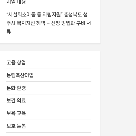
지원 내용
“시설퇴소아동 등 자립지원” 충청북도 청
주시 복지지원 혜택 – 신청 방법과 구비 서
류
고용·창업
농림축산어업
문화·환경
보건·의료
보육·교육
보호·돌봄