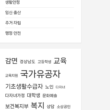
생활안정
임신·출산
주거·자립
행정·안전
교육
감면
경상남도
고등학생
국가유공자
교육지원
기초생활수급자
노인
다자녀
대학생
다자녀가정
문화예술
복지
보건복지부
상담
소상공인