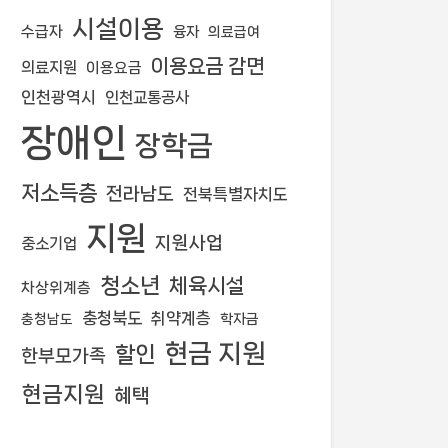
시설이용
수급자
융자
의료급여
이용요금 감면
의료지원
이용요금
인천광역시
인천교통공사
장애인
장학금
저소득층
전라남도
전북특별자치도
지원
지원사업
중소기업
청소년
체육시설
차상위계층
충청북도
취약계층
학자금
충청남도
현금 지원
할인
한부모가족
현금지원
혜택