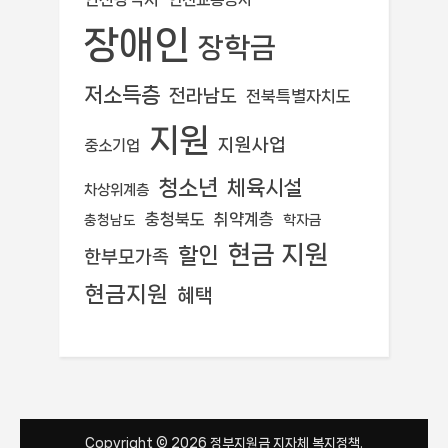
장애인
장학금
저소득층
전라남도
전북특별자치도
지원
지원사업
중소기업
청소년
체육시설
차상위계층
충청북도
취약계층
학자금
충청남도
현금 지원
할인
한부모가족
현금지원
혜택
Copyright © 2026 정부지원금 지자체 복지정책.