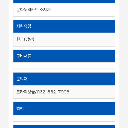
문화누리카드 소지자
지원유형
현금(감면)
구비서류
문의처
트라이보울/032-832-7996
법령