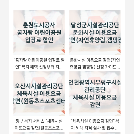
이
P
u
o
s
션
s
P
t
o
:
s
t
:
“꿈자람 어린이공원 입장료 할
문화시설 이용요금 감면(자연
인” 복지 혜택 신청부터 지급
휴양림,캠핑장) 신청 가이드 –
까지 – 춘천도시공사 지원 정
달성군시설관리공단 복지 지
책
원 혜택 정리
정부 복지 서비스 “체육시설
“체육시설 이용요금 감면” 복
이용요금 감면(원동초스포츠
지 혜택 자격 심사 및 접수 일