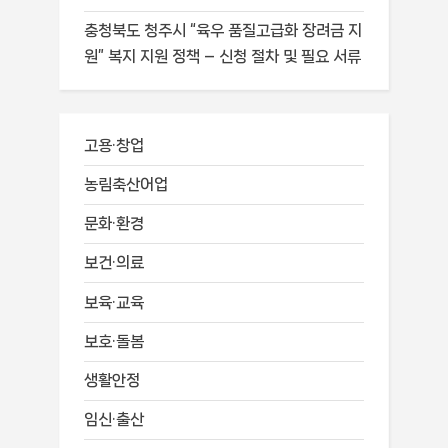
충청북도 청주시 “육우 품질고급화 장려금 지
원” 복지 지원 정책 – 신청 절차 및 필요 서류
고용·창업
농림축산어업
문화·환경
보건·의료
보육·교육
보호·돌봄
생활안정
임신·출산