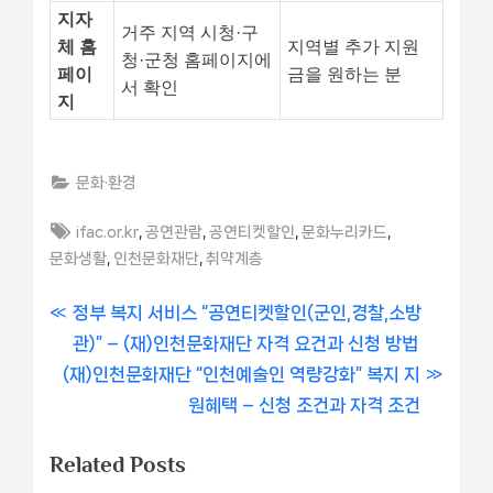
지자
거주 지역 시청·구
체 홈
지역별 추가 지원
청·군청 홈페이지에
페이
금을 원하는 분
서 확인
지
문화·환경
Tags:
,
,
,
,
ifac.or.kr
공연관람
공연티켓할인
문화누리카드
,
,
문화생활
인천문화재단
취약계층
글
P
정부 복지 서비스 “공연티켓할인(군인,경찰,소방
r
관)” – (재)인천문화재단 자격 요건과 신청 방법
내
N
e
(재)인천문화재단 “인천예술인 역량강화” 복지 지
비
e
v
원혜택 – 신청 조건과 자격 조건
x
i
게
Related Posts
t
o