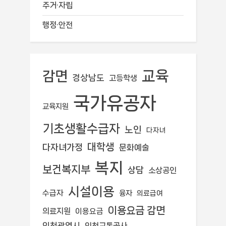
주거·자립
행정·안전
교육
감면
경상남도
고등학생
국가유공자
교육지원
기초생활수급자
노인
다자녀
대학생
다자녀가정
문화예술
복지
보건복지부
상담
소상공인
시설이용
수급자
융자
의료급여
이용요금 감면
의료지원
이용요금
인천광역시
인천교통공사