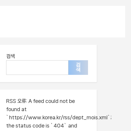
검색
검
색
RSS 오류:
A feed could not be
found at
`https://www.korea.kr/rss/dept_mois.xml`;
the status code is `404` and