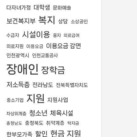
대학생
다자녀가정
문화예술
복지
보건복지부
상담
소상공인
시설이용
수급자
융자
의료급여
이용요금 감면
의료지원
이용요금
인천광역시
인천교통공사
장애인
장학금
저소득층
전라남도
전북특별자치도
지원
지원사업
중소기업
청소년
체육시설
차상위계층
충청북도
취약계층
학자금
충청남도
현금 지원
할인
한부모가족