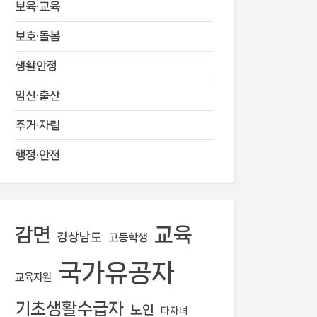
보육·교육
보호·돌봄
생활안정
임신·출산
주거·자립
행정·안전
교육
감면
경상남도
고등학생
국가유공자
교육지원
기초생활수급자
노인
다자녀