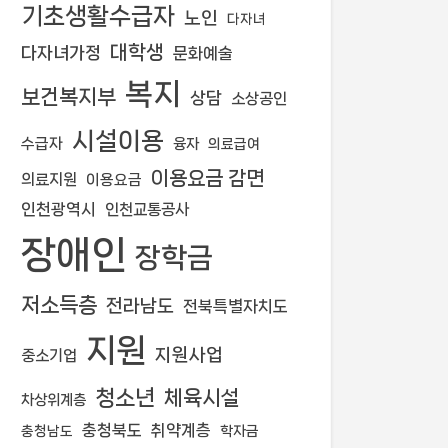
기초생활수급자
노인
다자녀
대학생
다자녀가정
문화예술
복지
보건복지부
상담
소상공인
시설이용
수급자
융자
의료급여
이용요금 감면
의료지원
이용요금
인천광역시
인천교통공사
장애인
장학금
저소득층
전라남도
전북특별자치도
지원
지원사업
중소기업
청소년
체육시설
차상위계층
충청북도
취약계층
학자금
충청남도