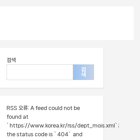
검색
검
색
RSS 오류:
A feed could not be
found at
`https://www.korea.kr/rss/dept_mois.xml`;
the status code is `404` and