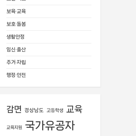
보육·교육
보호·돌봄
생활안정
임신·출산
주거·자립
행정·안전
교육
감면
경상남도
고등학생
국가유공자
교육지원