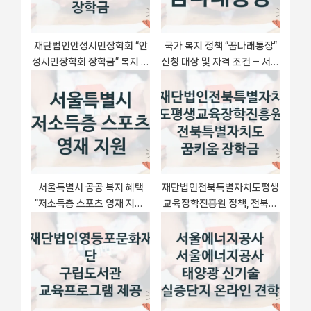
t
:
재단법인안성시민장학회 “안
국가 복지 정책 “꿈나래통장”
성시민장학회 장학금” 복지 지
신청 대상 및 자격 조건 – 서울
원 정책 – 지원 대상 및 신청
특별시
방법
서울특별시 공공 복지 혜택
재단법인전북특별자치도평생
“저소득층 스포츠 영재 지원”
교육장학진흥원 정책, 전북특
– 신청 요건과 제출 서류
별자치도 꿈키움 장학금, 신청
조건과 신청 방법