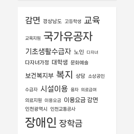
교육
감면
경상남도
고등학생
국가유공자
교육지원
기초생활수급자
노인
다자녀
대학생
다자녀가정
문화예술
복지
보건복지부
상담
소상공인
시설이용
수급자
융자
의료급여
이용요금 감면
의료지원
이용요금
인천광역시
인천교통공사
장애인
장학금