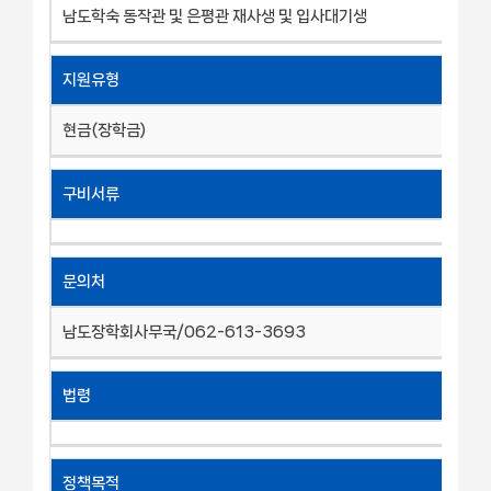
남도학숙 동작관 및 은평관 재사생 및 입사대기생
지원유형
현금(장학금)
구비서류
문의처
남도장학회사무국/062-613-3693
법령
정책목적