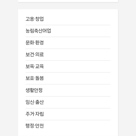
고용·창업
농림축산어업
문화·환경
보건·의료
보육·교육
보호·돌봄
생활안정
임신·출산
주거·자립
행정·안전