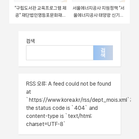
“구립도서관 교육프로그램 제
서울에너지공사 지원정책 “서
공” 재단법인영등포문화재단
울에너지공사 태양광 신기술
지원 혜택 – 신청 조건과 자격
실증단지 온라인 견학” 서비스
조건
관리부서 -신청 자격과 조건
검색
검
색
RSS 오류:
A feed could not be found
at
`https://www.korea.kr/rss/dept_mois.xml`;
the status code is `404` and
content-type is `text/html;
charset=UTF-8`