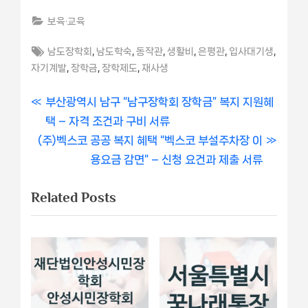
보육·교육
Tags:
,
,
,
,
,
,
남도장학회
남도학숙
동작관
생활비
은평관
입사대기생
,
,
,
자기계발
장학금
장학제도
재사생
글
P
부산광역시 남구 “남구장학회 장학금” 복지 지원혜
r
택 – 자격 조건과 구비 서류
내
N
e
(주)벡스코 공공 복지 혜택 “벡스코 부설주차장 이
비
e
v
용요금 감면” – 신청 요건과 제출 서류
x
i
게
Related Posts
t
o
이
P
u
o
s
션
s
P
t
o
:
s