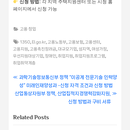
신청 방법:
각 지역 주택지원센터 또는 시청 홈
페이지에서 신청 가능
고용·창업
Tags:
,
,
,
,
,
1350
EI.go.kr
고용노동부
고용보험
고용센터
,
,
,
,
,
고용지원
고용촉진장려금
대규모기업
섬지역
여성가장
,
,
,
,
우선지원대상기업
장애인
취업지원
취업지원프로그램
취업취약계층
글
P
과학기술정보통신부 정책 “이공계 전문기술 인력양
r
성” 미래인재양성과 -신청 자격 조건과 신청 방법
내
N
e
산업통상자원부 정책, 산업집적지경쟁력강화지원,
비
e
v
신청 방법과 구비 서류
x
i
게
Related Posts
t
o
이
P
u