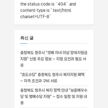
the status code is `404` and
content-type is `text/html;
charset=UTF-8`
최신 글
충청북도 청주시 “셋째 자녀 이상 양육지원금
지원” 신청 주요 정보 – 지원 요건과 필요 서
류
“효도수당” 충청북도 청주시 복지지원 혜택
– 자격 조건과 구비 서류
충청북도 청주시 복지 정책 안내 “보훈예우수
당 및 명예수당 지원” – 접수 일정 및 지원 내
용