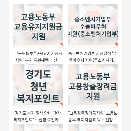
o
s
션
s
P
t
o
:
s
t
:
고용노동부 “고용유지지원금
중소벤처기업부 지원정책 “수
지원” 복지 지원혜택 – 신청
출바우처 지원(중소벤처기업
조건과 자격 조건
부)” 글로벌성장정책과 – 신
청 구비서류와 자격
경기도 복지 정책 안내 “청년
“고용창출장려금지원” 고용노
복지포인트” – 신청 요건과 제
동부 복지지원 혜택 – 신청 조
출 서류
건과 자격 조건