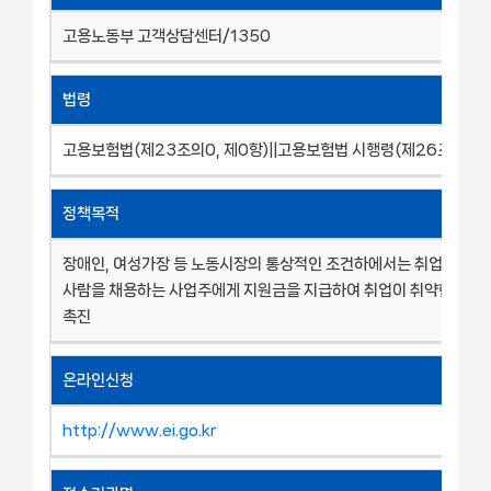
고용노동부 고객상담센터/1350
법령
고용보험법(제23조의0, 제0항)||고용보험법 시행령(제26조의0, 
정책목적
장애인, 여성가장 등 노동시장의 통상적인 조건하에서는 취업이 특히
사람을 채용하는 사업주에게 지원금을 지급하여 취업이 취약한 자의
촉진
온라인신청
http://www.ei.go.kr