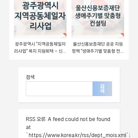
광주광역시 “지역공동체일자
울산신용보증재단 공공 지원
리사업” 복지 지원혜택 – 신청
정책 “생애주기별 맞춤형 컨설
조건과 자격 조건
팅” – 접수 방법 및 지원 한도
검색
검
색
RSS 오류:
A feed could not be found
at
`https://www.korea.kr/rss/dept_mois.xml`;