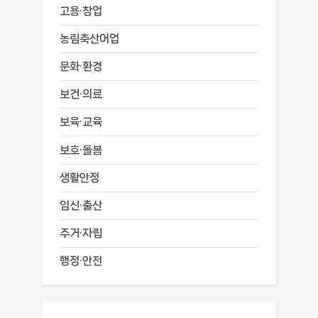
고용·창업
농림축산어업
문화·환경
보건·의료
보육·교육
보호·돌봄
생활안정
임신·출산
주거·자립
행정·안전