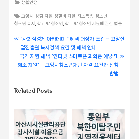
생활안정
Tags:
,
,
,
,
,
고양시
상담 지원
생활비 지원
저소득층
청소년
,
,
청소년 복지
학교 밖 청소년
학교 밖 청소년 지원에 관한 법률
글
P
“사회적경제 아카데미 ” 혜택 대상자 조건 – 고양산
r
업진흥원 복지정책 요건 및 혜택 안내
내
N
e
국가 지원 혜택 “인터넷 스마트폰 과의존 예방 및
비
e
v
해소 지원” – 고양시청소년재단 자격 요건과 신청
x
i
방법
게
t
o
Related Posts
이
P
u
o
s
션
s
P
t
o
:
s
t