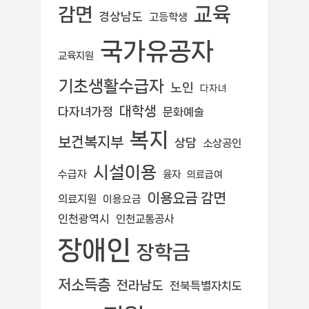
교육
감면
경상남도
고등학생
국가유공자
교육지원
기초생활수급자
노인
다자녀
대학생
다자녀가정
문화예술
복지
보건복지부
상담
소상공인
시설이용
수급자
융자
의료급여
이용요금 감면
의료지원
이용요금
인천광역시
인천교통공사
장애인
장학금
저소득층
전라남도
전북특별자치도