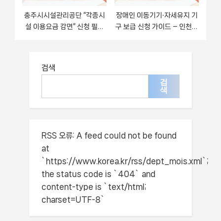
충주시시설관리공단 “각종시
장애인 이동기기‧자세유지 기
설 이용요금 감면” 신청 필수
구 보급 신청 가이드 – 인천광
정보 – 접수 마감일과 신청 절
역시 복지 지원 방법 및 필수
차
요건 안내
검색
검
색
RSS 오류:
A feed could not be found
at
`https://www.korea.kr/rss/dept_mois.xml`;
the status code is `404` and
content-type is `text/html;
charset=UTF-8`