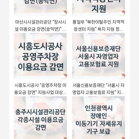
:
아산시시설관리공단 “장사시
통일부 “북한이탈주민 지역적
설 이용요금 감면(송악면)” 신
응센터 지원” 복지 지원 정책
청 필수 정보 – 접수 마감일과
– 신청 절차 및 필요 서류
신청 절차
시흥도시공사 “공영주차장 이
서울신용보증재단 “서울시 자
용요금 감면” 지원사업 대상자
영업자 고용보험료 지원” 지원
선정 기준 및 서류 준비
사업 대상자 선정 기준 및 서류
준비