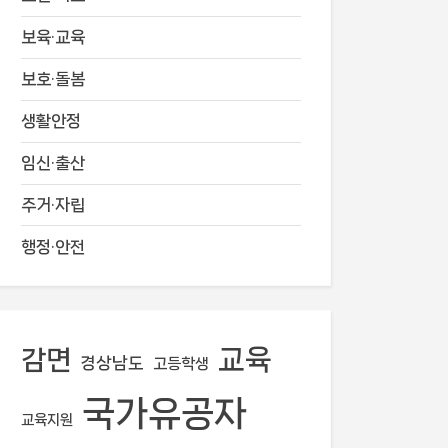
보육·교육
보호·돌봄
생활안정
임신·출산
주거·자립
행정·안전
교육
감면
경상남도
고등학생
국가유공자
교육지원