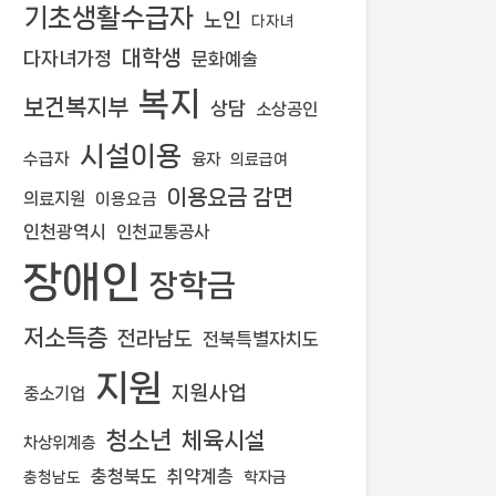
기초생활수급자
노인
다자녀
대학생
다자녀가정
문화예술
복지
보건복지부
상담
소상공인
시설이용
수급자
융자
의료급여
이용요금 감면
의료지원
이용요금
인천광역시
인천교통공사
장애인
장학금
저소득층
전라남도
전북특별자치도
지원
지원사업
중소기업
청소년
체육시설
차상위계층
충청북도
취약계층
학자금
충청남도