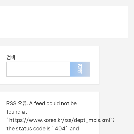
검색
검
색
RSS 오류:
A feed could not be
found at
`https://www.korea.kr/rss/dept_mois.xml`;
the status code is `404` and