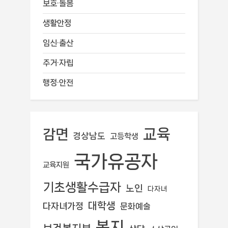
보호·돌봄
생활안정
임신·출산
주거·자립
행정·안전
교육
감면
경상남도
고등학생
국가유공자
교육지원
기초생활수급자
노인
다자녀
대학생
다자녀가정
문화예술
복지