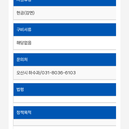
현금(감면)
구비서류
해당없음
문의처
오산시 하수과/031-8036-6103
법령
정책목적