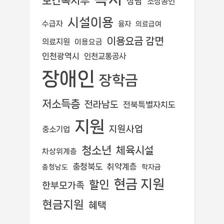
보건복지부
상담
소상공인
시설이용
수급자
융자
의료급여
이용요금 감면
의료지원
이용요금
인천광역시
인천교통공사
장애인
장학금
저소득층
전라남도
전북특별자치도
지원
지원사업
중소기업
청소년
체육시설
차상위계층
충청북도
취약계층
학자금
충청남도
현금 지원
할인
한부모가족
현금지원
혜택