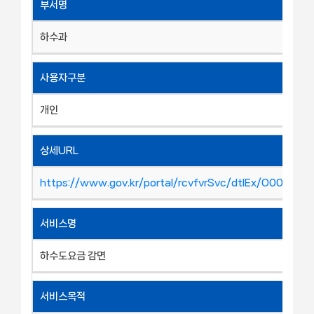
부서명
하수과
사용자구분
개인
상세URL
https://www.gov.kr/portal/rcvfvrSvc/dtlEx/O00009
서비스명
하수도요금 감면
서비스목적