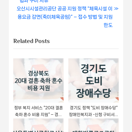
법과 구비 서류
내
N
e
오산시시설관리공단 공공 지원 정책 “체육시설 이
비
e
v
용요금 감면(죽미체육공원)” – 접수 방법 및 지원
x
i
한도
게
t
o
Related Posts
이
P
u
o
s
션
s
P
t
o
:
s
t
:
정부 복지 서비스 “20대 결혼
경기도 정책 “도비 장애수당”
축하 혼수 비용 지원” – 경상
장애인복지과 -신청 구비서류
북도 신청 대상 및 제출 서류
와 자격