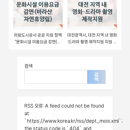
출 서류
의왕도시공사 공공 지원 정책
대전광역시, 대전 지역 내 영화
“문화시설 이용요금 감면(바
·드라마 촬영 제작지원 지원 정
라산 자연휴양림)” – 접수 방
책안내, 신청 자격 조건과 구비
법 및 지원 한도
서류
검색
검
색
RSS 오류:
A feed could not be found
at
`https://www.korea.kr/rss/dept_mois.xml`;
the status code is `404` and