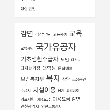
행정·안전
교육
감면
경상남도
고등학생
국가유공자
교육지원
기초생활수급자
노인
다자녀
대학생
다자녀가정
문화예술
복지
보건복지부
상담
소상공인
시설이용
수급자
융자
의료급여
이용요금 감면
의료지원
이용요금
인천광역시
인천교통공사