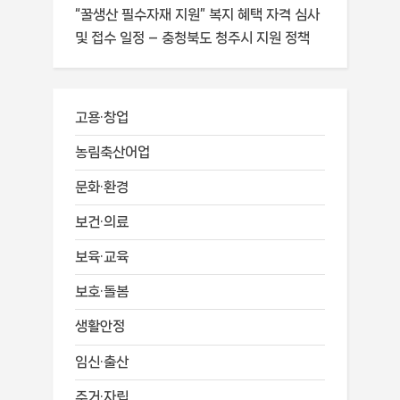
“꿀생산 필수자재 지원” 복지 혜택 자격 심사
및 접수 일정 – 충청북도 청주시 지원 정책
고용·창업
농림축산어업
문화·환경
보건·의료
보육·교육
보호·돌봄
생활안정
임신·출산
주거·자립