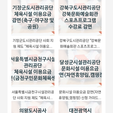
t
s
:
t
:
기장군도시관리공단 사회 지
강북구도시관리공단 “강북문
원 제도 “체육시설 이용요금
화예술회관 스포츠프로그램
감면(축구·야구장 및 공원)” –
수강료 감면” 지원사업 자격
접수 일정 및 지원 내용
조건과 신청 일정
서울특별시금천구시설관리공
문화시설 이용요금 감면(자연
단 사회 지원 제도 “체육시설
휴양림,캠핑장) 신청 가이드 –
이용요금 감면(금천구민문화
달성군시설관리공단 복지 지
체육센터)” – 신청 요건과 제
원 혜택 정리