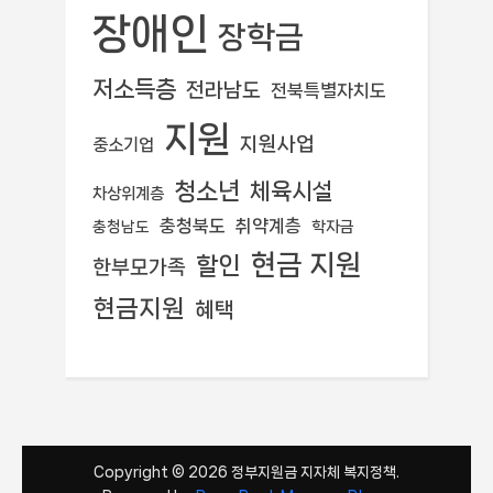
장애인
장학금
저소득층
전라남도
전북특별자치도
지원
지원사업
중소기업
청소년
체육시설
차상위계층
충청북도
취약계층
학자금
충청남도
현금 지원
할인
한부모가족
현금지원
혜택
Copyright © 2026 정부지원금 지자체 복지정책.