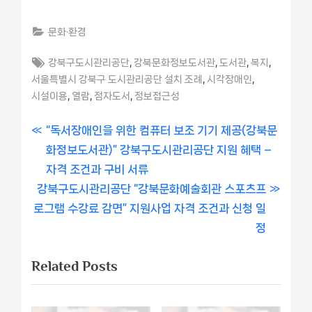
문화·환경
Tags:
,
,
,
,
강북구도시관리공단
강북문화정보도서관
도서관
복지
,
,
서울특별시 강북구 도시관리공단 설치 조례
시각장애인
,
,
,
시설이용
열람
점자도서
정보접근성
글
P
“독서장애인을 위한 컴퓨터 보조 기기 제공(강북문
r
화정보도서관)” 강북구도시관리공단 지원 혜택 –
내
e
자격 조건과 구비 서류
비
N
v
강북구도시관리공단 “강북문화예술회관 스포츠프
e
i
로그램 수강료 감면” 지원사업 자격 조건과 신청 일
게
x
o
정
이
t
u
Related Posts
P
s
션
o
P
s
o