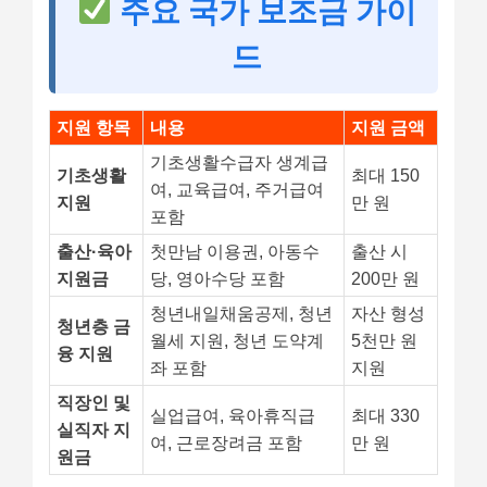
주요 국가 보조금 가이
드
지원 항목
내용
지원 금액
기초생활수급자 생계급
기초생활
최대 150
여, 교육급여, 주거급여
지원
만 원
포함
출산·육아
첫만남 이용권, 아동수
출산 시
지원금
당, 영아수당 포함
200만 원
청년내일채움공제, 청년
자산 형성
청년층 금
월세 지원, 청년 도약계
5천만 원
융 지원
좌 포함
지원
직장인 및
실업급여, 육아휴직급
최대 330
실직자 지
여, 근로장려금 포함
만 원
원금