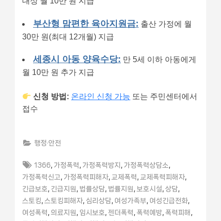
대상 월 10만 원 지급
부산형 맘편한 육아지원금:
출산 가정에 월
30만 원(최대 12개월) 지급
세종시 아동 양육수당:
만 5세 이하 아동에게
월 10만 원 추가 지급
신청 방법:
온라인 신청 가능
또는 주민센터에서
접수
행정·안전
Tags:
,
,
,
,
1366
가정폭력
가정폭력방지
가정폭력상담소
,
,
,
,
가정폭력신고
가정폭력피해자
교제폭력
교제폭력피해자
,
,
,
,
,
,
긴급보호
긴급지원
법률상담
법률지원
보호시설
상담
,
,
,
,
,
스토킹
스토킹피해자
심리상담
여성가족부
여성긴급전화
,
,
,
,
,
,
여성폭력
의료지원
임시보호
젠더폭력
폭력예방
폭력피해